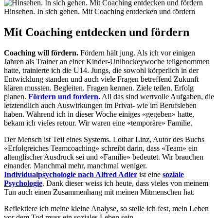
Hinsehen. In sich gehen. Mit Coaching entdecken und fördern
Mit Coaching entdecken und fördern
Coaching will fördern.
Fördern hält jung. Als ich vor einigen
Jahren als Trainer an einer Kinder-Unihockeywoche teilgenommen
hatte, trainierte ich die U14. Jungs, die sowohl körperlich in der
Entwicklung standen und auch viele Fragen betreffend Zukunft
klären mussten. Begleiten. Fragen kennen. Ziele teilen. Erfolg
planen.
Fördern und fordern.
All das sind wertvolle Aufgaben, die
letztendlich auch Auswirkungen im Privat- wie im Berufsleben
haben. Während ich in dieser Woche einiges «gegeben» hatte,
bekam ich vieles retour. Wir waren eine «temporäre» Familie.
Der Mensch ist Teil eines Systems. Lothar Linz, Autor des Buchs
«Erfolgreiches Teamcoaching» schreibt darin, dass «Team» ein
altenglischer Ausdruck sei und «Familie» bedeutet. Wir brauchen
einander. Manchmal mehr, manchmal weniger.
Individualpsychologie nach Alfred Adler
ist eine
soziale
Psychologie
. Dank dieser weiss ich heute, dass vieles von meinem
Tun auch einen Zusammenhang mit meinen Mitmenschen hat.
Reflektiere ich meine kleine Analyse, so stelle ich fest, mein Leben
vor dem Tod muss ein soziales Leben sein.