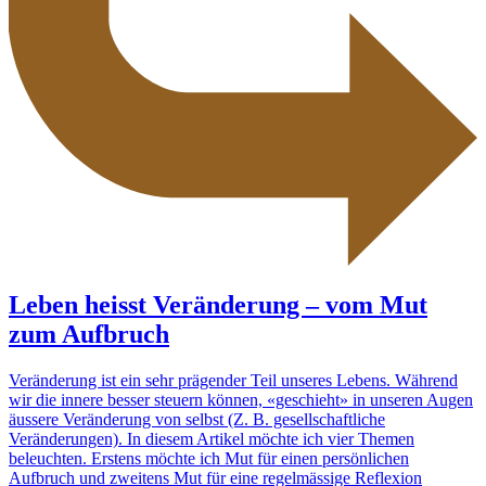
Leben heisst Veränderung – vom Mut
zum Aufbruch
Veränderung ist ein sehr prägender Teil unseres Lebens. Während
wir die innere besser steuern können, «geschieht» in unseren Augen
äussere Veränderung von selbst (Z. B. gesellschaftliche
Veränderungen). In diesem Artikel möchte ich vier Themen
beleuchten. Erstens möchte ich Mut für einen persönlichen
Aufbruch und zweitens Mut für eine regelmässige Reflexion