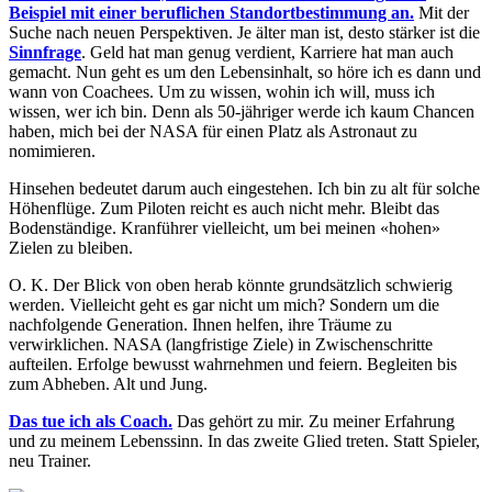
Beispiel mit einer beruflichen Standortbestimmung an.
Mit der
Suche nach neuen Perspektiven. Je älter man ist, desto stärker ist die
Sinnfrage
. Geld hat man genug verdient, Karriere hat man auch
gemacht. Nun geht es um den Lebensinhalt, so höre ich es dann und
wann von Coachees. Um zu wissen, wohin ich will, muss ich
wissen, wer ich bin. Denn als 50-jähriger werde ich kaum Chancen
haben, mich bei der NASA für einen Platz als Astronaut zu
nomimieren.
Hinsehen bedeutet darum auch eingestehen. Ich bin zu alt für solche
Höhenflüge. Zum Piloten reicht es auch nicht mehr. Bleibt das
Bodenständige. Kranführer vielleicht, um bei meinen «hohen»
Zielen zu bleiben.
O. K. Der Blick von oben herab könnte grundsätzlich schwierig
werden. Vielleicht geht es gar nicht um mich? Sondern um die
nachfolgende Generation. Ihnen helfen, ihre Träume zu
verwirklichen. NASA (langfristige Ziele) in Zwischenschritte
aufteilen. Erfolge bewusst wahrnehmen und feiern. Begleiten bis
zum Abheben. Alt und Jung.
Das tue ich als Coach.
Das gehört zu mir. Zu meiner Erfahrung
und zu meinem Lebenssinn. In das zweite Glied treten. Statt Spieler,
neu Trainer.