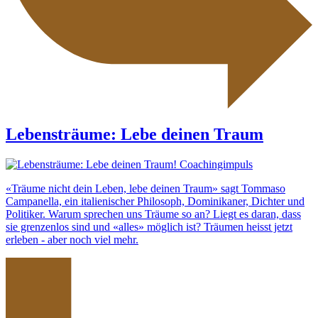
Lebensträume: Lebe deinen Traum
«Träume nicht dein Leben, lebe deinen Traum» sagt Tommaso
Campanella, ein italienischer Philosoph, Dominikaner, Dichter und
Politiker. Warum sprechen uns Träume so an? Liegt es daran, dass
sie grenzenlos sind und «alles» möglich ist? Träumen heisst jetzt
erleben - aber noch viel mehr.