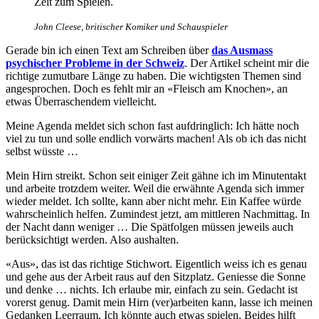
Zeit zum Spielen.
John Cleese, britischer Komiker und Schauspieler
Gerade bin ich einen Text am Schreiben über
das Ausmass
psychischer Probleme in der Schweiz
. Der Artikel scheint mir die
richtige zumutbare Länge zu haben. Die wichtigsten Themen sind
angesprochen. Doch es fehlt mir an «Fleisch am Knochen», an
etwas Überraschendem vielleicht.
Meine Agenda meldet sich schon fast aufdringlich: Ich hätte noch
viel zu tun und solle endlich vorwärts machen! Als ob ich das nicht
selbst wüsste …
Mein Hirn streikt. Schon seit einiger Zeit gähne ich im Minutentakt
und arbeite trotzdem weiter. Weil die erwähnte Agenda sich immer
wieder meldet. Ich sollte, kann aber nicht mehr. Ein Kaffee würde
wahrscheinlich helfen. Zumindest jetzt, am mittleren Nachmittag. In
der Nacht dann weniger … Die Spätfolgen müssen jeweils auch
berücksichtigt werden. Also aushalten.
«Aus», das ist das richtige Stichwort. Eigentlich weiss ich es genau
und gehe aus der Arbeit raus auf den Sitzplatz. Geniesse die Sonne
und denke … nichts. Ich erlaube mir, einfach zu sein. Gedacht ist
vorerst genug. Damit mein Hirn (ver)arbeiten kann, lasse ich meinen
Gedanken Leerraum. Ich könnte auch etwas spielen. Beides hilft