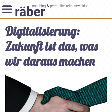
Newsletter
Digitalisierung:
Angebot
Themenblog
Coaching-Impulse
Zukunft ist das, was
Das Enneagramm
wir daraus machen
Arbeitsweise
Andreas Räber