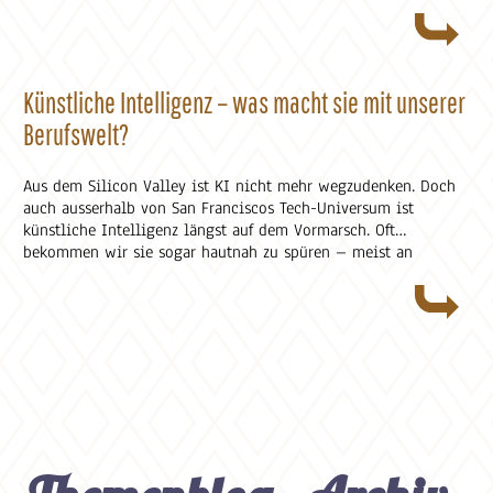
der deutschen Arbeitsplätze» (27.3.17), dass laut Experten in 20
Jahren jeder Zweite in Deutschland ohne Arbeit sein wird. Im
Klartext ein Schreckensszenario. Wirtschaftlichkeit und Rendite
um jeden Preis. Kosten senken. Ja – letztendlich aber nur bei
den Unternehmen. Und nur, wenn man vergisst, dass auch
Künstliche Intelligenz – was macht sie mit unserer
arbeitslose Menschen Kosten verursachen.
Berufswelt?
Aus dem Silicon Valley ist KI nicht mehr wegzudenken. Doch
auch ausserhalb von San Franciscos Tech-Universum ist
künstliche Intelligenz längst auf dem Vormarsch. Oft
bekommen wir sie sogar hautnah zu spüren – meist an
unserem eigenen Schreibtisch. Denn gerade in unserer
Berufswelt macht es sich KI nur zu gerne bequem. Doch ist das
digitale Gehirn wirklich nur Segen? Und wie gehen wir mit
der neuen Intelligenz um? Weiterlesen auf ausbildung-
tipps.ch-