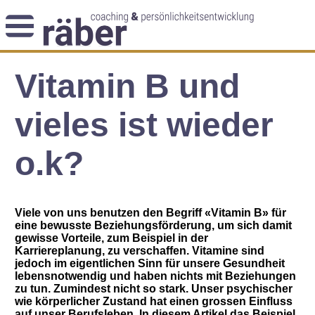
Newsletter
Vitamin B und
Angebot
Themenblog
Coaching-Impulse
vieles ist wieder
Das Enneagramm
o.k?
Arbeitsweise
Andreas Räber
Viele von uns benutzen den Begriff «Vitamin B» für
eine bewusste Beziehungsförderung, um sich damit
gewisse Vorteile, zum Beispiel in der
Karriereplanung, zu verschaffen. Vitamine sind
jedoch im eigentlichen Sinn für unsere Gesundheit
lebensnotwendig und haben nichts mit Beziehungen
zu tun. Zumindest nicht so stark. Unser psychischer
wie körperlicher Zustand hat einen grossen Einfluss
auf unser Berufsleben. In diesem Artikel das Beispiel