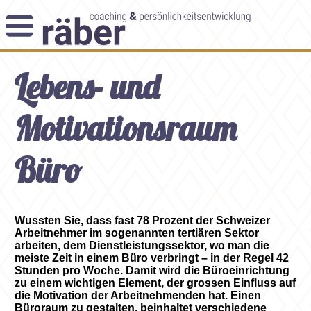
Newsletter
Lebens- und
Angebot
Themenblog
Coaching-Impulse
Motivationsraum
Das Enneagramm
Büro
Arbeitsweise
Andreas Räber
Wussten Sie, dass fast 78 Prozent der Schweizer
Arbeitnehmer im sogenannten tertiären Sektor
arbeiten, dem Dienstleistungssektor, wo man die
meiste Zeit in einem Büro verbringt – in der Regel 42
Stunden pro Woche. Damit wird die Büroeinrichtung
zu einem wichtigen Element, der grossen Einfluss auf
die Motivation der Arbeitnehmenden hat. Einen
Büroraum zu gestalten, beinhaltet verschiedene