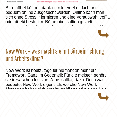
Büromöbel können dank dem Internet einfach und
bequem online ausgesucht werden. Online kann man
sich ohne Stress informieren und eine Vorauswahl treffen
oder direkt bestellen. Büromöbel sollten gezielt
ausgesucht werden, werden sie doch zu einem wichtigen
Bestandteil in unserem Berufsleben und tragen viel zu
unserem Wohlbefinden während der Arbeit bei. Alle Infos
auf office-trade.ch lesen.
New Work – was macht sie mit Büroeinrichtung
und Arbeitsklima?
New Work ist heutzutage für niemanden mehr ein
Fremdwort. Ganz im Gegenteil: Für die meisten gehört
sie inzwischen fest zum Arbeitsalltag dazu. Doch was
bedeutet New Work eigentlich, welche New Work
Methoden haben sich bereits etabliert und welche New
Work Praxisbeispiele gelten als besonders gelungen?
Ganzer Artikel auf Coaching-
Persoenlichkeitsentwicklung.ch lesen.