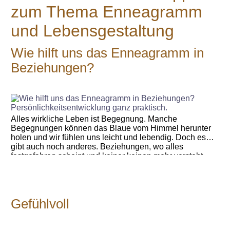
zum Thema Enneagramm
und Lebensgestaltung
Wie hilft uns das Enneagramm in
Beziehungen?
Alles wirkliche Leben ist Begegnung. Manche
Begegnungen können das Blaue vom Himmel herunter
holen und wir fühlen uns leicht und lebendig. Doch es
gibt auch noch anderes. Beziehungen, wo alles
festgefahren scheint und keiner keinen mehr versteht.
Alles wirkliche Leben ist Begegnung, so drückte es
bereits der Religionsphilosoph Martin Buber (1878 –
1965) aus. Erfahren Sie hier mehr über mögliche
Hintergründe, Abgründe und Auswege in Beziehungen
Gefühlvoll
aller Art (z.B. Teamentwicklung, Paarbeziehungen,
Freundschaften etc.) aus der Sicht des Enneagramms.
Artikel auf Coaching-Persoenlichkeitsentwicklung.ch
lesen.