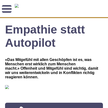
Newsletter
Empathie statt
Angebot
Themenblog
Coaching-Impulse
Autopilot
Das Enneagramm
Arbeitsweise
«Das Mitgefühl mit allen Geschöpfen ist es, was
Menschen erst wirklich zum Menschen
Andreas Räber
macht.» Offenheit und Mitgefühl sind wichtig, damit
wir uns weiterentwickeln und in Konflikten richtig
reagieren können.