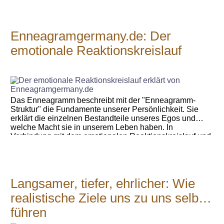
Enneagramgermany.de: Der
emotionale Reaktionskreislauf
Das Enneagramm beschreibt mit der "Enneagramm-
Struktur" die Fundamente unserer Persönlichkeit. Sie
erklärt die einzelnen Bestandteile unseres Egos und
welche Macht sie in unserem Leben haben. In
Verbindung mit dem emotionalen Reaktionskreislauf und
dem Enneagramm-Strukturmodell erhältst du ein
Verständnis über menschliche Reaktionen und
automatische Denk- und Verhaltensmuster. Mehr zum
emotionalen Reaktionskreislauf auf
Langsamer, tiefer, ehrlicher: Wie
Enneagramgermany.de erfahren.
realistische Ziele uns zu uns selbst
führen