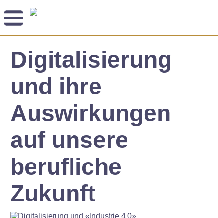
Newsletter
Digitalisierung
Angebot
Themenblog
Coaching-Impulse
und ihre
Das Enneagramm
Auswirkungen
Arbeitsweise
auf unsere
Andreas Räber
berufliche
Zukunft