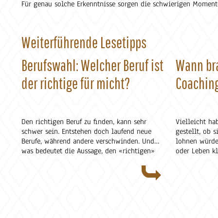
Für genau solche Erkenntnisse sorgen die schwierigen Moment
Weiterführende Lesetipps
Berufswahl: Welcher Beruf ist
Wann br
der richtige für micht?
Coachin
Den richtigen Beruf zu finden, kann sehr
Vielleicht ha
schwer sein. Entstehen doch laufend neue
gestellt, ob 
Berufe, während andere verschwinden. Und
lohnen würde.
was bedeutet die Aussage, den «richtigen»
oder Leben kl
Beruf finden? Ist «richtig» nicht vor allem
selbst. Sie v
von persönlichen Kriterien und Sichtweisen
sie klärt. Vi
abhängig?
unter einem C
nachfolgende 
Entscheidung 