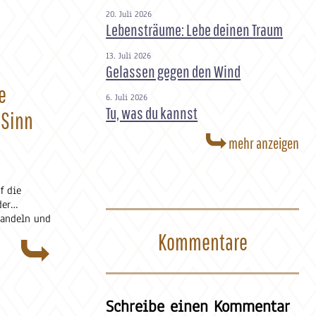
20. Juli 2026
Lebensträume: Lebe deinen Traum
13. Juli 2026
Gelassen gegen den Wind
e
6. Juli 2026
Tu, was du kannst
 Sinn
mehr anzeigen
f die
der
 handeln und
ter.
Kommentare
rbar,
ngen sind
fahrungen,
n, geben und
Schreibe einen Kommentar
re.