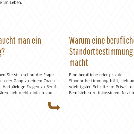
e im Leben.
aucht man ein
Warum eine beruflich
g?
Standortbestimmung
macht
ben Sie sich schon die Frage
Eine berufliche oder private
sich der Gang zu einem Coach
Standortbestimmung hilft, sich au
 Hartnäckige Fragen zu Beruf
wichtigsten Schritte im Privat- o
ären sich nicht einfach von
Berufsleben zu fokussieren. Jetzt
erlangen, dass man hinschaut und
verändern. Wir entwickeln uns wei
elleicht können Sie sich wenig
Manchmal bewusst, manchmal spü
oaching vorstellen. Der
manchmal nicht. Doch Veränderu
Beitrag soll Sie bei Ihrer
der Lauf der Welt. Wir sammeln Er
unterstützen.
werden älter, reifer. Wir bewerte
nehmen. Kein Tag ist wie der ande