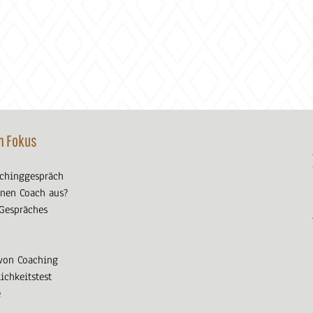
m Fokus
achinggespräch
nen Coach aus?
 Gespräches
von Coaching
ichkeitstest
e