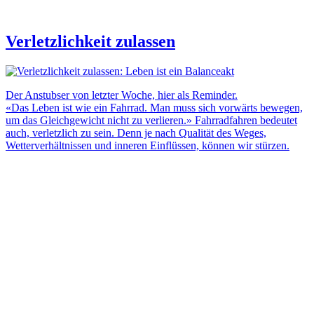
Verletzlichkeit zulassen
Der Anstubser von letzter Woche, hier als Reminder.
«Das Leben ist wie ein Fahrrad. Man muss sich vorwärts bewegen,
um das Gleichgewicht nicht zu verlieren.» Fahrradfahren bedeutet
auch, verletzlich zu sein. Denn je nach Qualität des Weges,
Wetterverhältnissen und inneren Einflüssen, können wir stürzen.