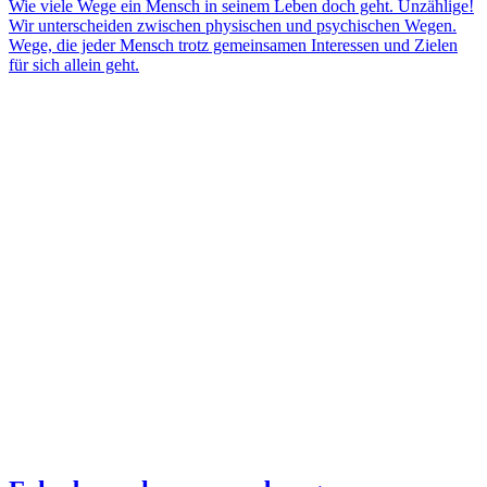
Wie viele Wege ein Mensch in seinem Leben doch geht. Unzählige!
Wir unterscheiden zwischen physischen und psychischen Wegen.
Wege, die jeder Mensch trotz gemeinsamen Interessen und Zielen
für sich allein geht.