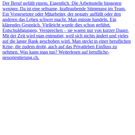
Der Beruf gefällt einem. Eigentlich. Die Arbeitsstelle hingegen
weniger. Da ist eine seltsame, kraftraubende Stimmung im Team.
Ein Vorgesetzter oder Mitarbeiter, der negativ auffällt oder den
anderen das Leben schwer macht. Man müsste handeln. Ein
klärendes Gespräch. Vielleicht wurde dies schon geführt.
Entschuldigungen, Versprechen – sie waren nur von kurzer Dauer.
Mit der Zeit wird man entmutigt, weil sich nichts ändert und vieles
auf die lange Bank geschoben wird. Man steckt in einer beruflichen
Krise, die zudem droht, auch auf das Privatleben Einfluss zu
nehmen. Was kann man tun? Weiterlesen auf berufliche-
neuorientierung.ch.