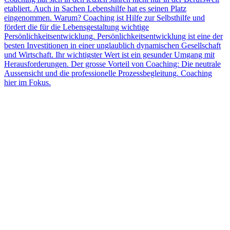
etabliert. Auch in Sachen Lebenshilfe hat es seinen Platz
eingenommen. Warum? Coaching ist Hilfe zur Selbsthilfe und
fördert die für die Lebensgestaltung wichtige
Persönlichkeitsentwicklung. Persönlichkeitsentwicklung ist eine der
besten Investitionen in einer unglaublich dynamischen Gesellschaft
und Wirtschaft. Ihr wichtigster Wert ist ein gesunder Umgang mit
Herausforderungen. Der grosse Vorteil von Coaching: Die neutrale
Aussensicht und die professionelle Prozessbegleitung. Coaching
hier im Fokus.