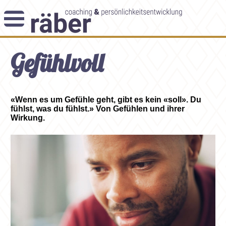
Newsletter
Gefühlvoll
Angebot
Themenblog
Coaching-Impulse
Das Enneagramm
«Wenn es um Gefühle geht, gibt es kein «soll». Du
fühlst, was du fühlst.» Von Gefühlen und ihrer
Wirkung.
Arbeitsweise
Andreas Räber