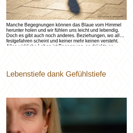
Manche Begegnungen können das Blaue vom Himmel
herunter holen und wir fühlen uns leicht und lebendig.
Doch es gibt auch noch anderes. Beziehungen, wo alles
festgefahren scheint und keiner mehr keinen versteht.
Alles wirkliche Leben ist Begegnung, so drückte es
bereits der Religionsphilosoph Martin Buber (1878 –
1965) aus. Erfahren Sie hier mehr über mögliche
Hintergründe, Abgründe und Auswege in Beziehungen
aller Art (z.B. Teamentwicklung, Paarbeziehungen,
Lebenstiefe dank Gefühlstiefe
Freundschaften etc.) aus der Sicht des Enneagramms.
Artikel auf Coaching-Persoenlichkeitsentwicklung.ch
lesen.