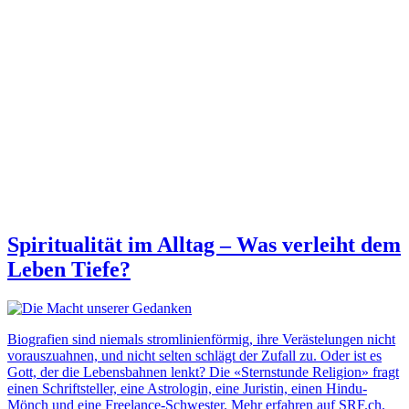
Spiritualität im Alltag – Was verleiht dem
Leben Tiefe?
Biografien sind niemals stromlinienförmig, ihre Verästelungen nicht
vorauszuahnen, und nicht selten schlägt der Zufall zu. Oder ist es
Gott, der die Lebensbahnen lenkt? Die «Sternstunde Religion» fragt
einen Schriftsteller, eine Astrologin, eine Juristin, einen Hindu-
Mönch und eine Freelance-Schwester. Mehr erfahren auf SRF.ch.