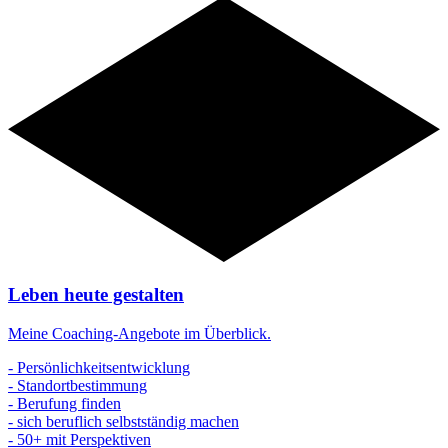
Angebote
Leben heute gestalten
Meine Coaching-Angebote im Überblick.
- Persönlichkeitsentwicklung
- Standortbestimmung
- Berufung finden
- sich beruflich selbstständig machen
- 50+ mit Perspektiven