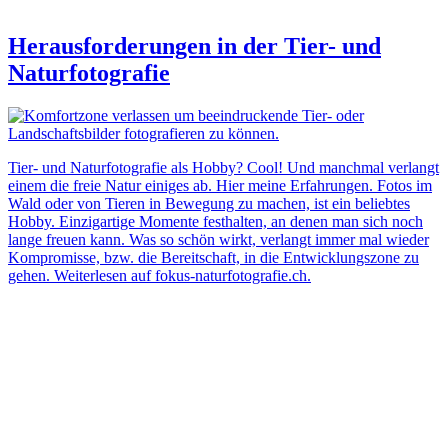
Herausforderungen in der Tier- und
Naturfotografie
Tier- und Naturfotografie als Hobby? Cool! Und manchmal verlangt
einem die freie Natur einiges ab. Hier meine Erfahrungen. Fotos im
Wald oder von Tieren in Bewegung zu machen, ist ein beliebtes
Hobby. Einzigartige Momente festhalten, an denen man sich noch
lange freuen kann. Was so schön wirkt, verlangt immer mal wieder
Kompromisse, bzw. die Bereitschaft, in die Entwicklungszone zu
gehen. Weiterlesen auf fokus-naturfotografie.ch.