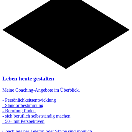
Angebote
Leben heute gestalten
Meine Coaching-Angebote im Überblick.
- Persönlichkeitsentwicklung
- Standortbestimmung
- Berufung finden
- sich beruflich selbstständig machen
- 50+ mit Perspektiven
Coachings per Telefon oder Skype sind möglich.