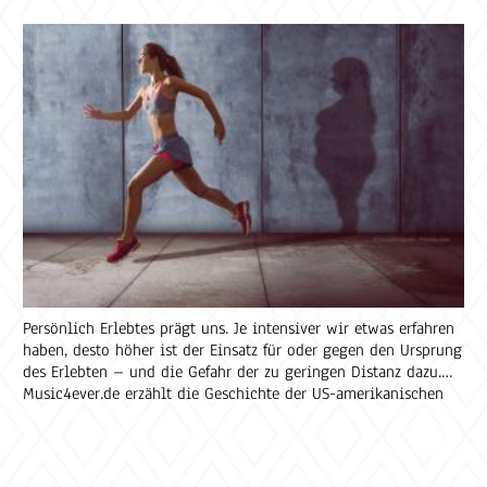
Persönlich Erlebtes prägt uns. Je intensiver wir etwas erfahren
haben, desto höher ist der Einsatz für oder gegen den Ursprung
des Erlebten ­– und die Gefahr der zu geringen Distanz dazu.
Music4ever.de erzählt die Geschichte der US-amerikanischen
Folk-Queen Judy Collins, die stets als Nummer zwei hinter
Joan Baez galt. Mit gerade mal zwölf Jahren erkrankte Judy
Collins an Kinderlähmung, elf Jahre später litt die begabte
Songwriterin an Tuberkulose. Ganzen Artikel auf Coaching-