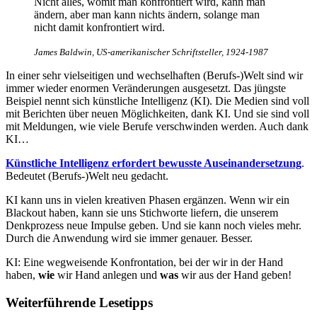
Nicht alles, womit man konfrontiert wird, kann man
ändern, aber man kann nichts ändern, solange man
nicht damit konfrontiert wird.
James Baldwin, US-amerikanischer Schriftsteller, 1924-1987
In einer sehr vielseitigen und wechselhaften (Berufs-)Welt sind wir
immer wieder enormen Veränderungen ausgesetzt. Das jüngste
Beispiel nennt sich künstliche Intelligenz (KI). Die Medien sind voll
mit Berichten über neuen Möglichkeiten, dank KI. Und sie sind voll
mit Meldungen, wie viele Berufe verschwinden werden. Auch dank
KI…
Künstliche Intelligenz erfordert bewusste Auseinandersetzung
.
Bedeutet (Berufs-)Welt neu gedacht.
KI kann uns in vielen kreativen Phasen ergänzen. Wenn wir ein
Blackout haben, kann sie uns Stichworte liefern, die unserem
Denkprozess neue Impulse geben. Und sie kann noch vieles mehr.
Durch die Anwendung wird sie immer genauer. Besser.
KI: Eine wegweisende Konfrontation, bei der wir in der Hand
haben,
wie
wir Hand anlegen und
was
wir aus der Hand geben!
Weiterführende Lesetipps