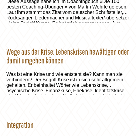
Diese Aussage habe ich im Coachingbuch «Die 100
besten Coaching-Übungen» von Martin Wehrle gelesen.
Laut ihm stammt das Zitat vom deutscher Schriftsteller,
Rocksänger, Liedermacher und Musicaltexter/-übersetzer
Heinz Rudolf Kunze. Es hat mich angesprochen. Aus
unserem Anstubser-Archiv.
Wege aus der Krise: Lebenskrisen bewältigen oder
damit umgehen können
Was ist eine Krise und wie entsteht sie? Kann man sie
verhindern? Der Begriff Krise ist in sich sehr allgemein
gehalten. Er beinhaltet Wörter wie Lebenskrise,
psychische Krise, Finanzkrise, Ehekrise, Identitätskrise
etc. Krise bedeutet, etwas läuft nicht rund und wir sind
direkt und sehr intensiv davon betroffen. (Raeber-Leben-
Blog.ch)
Integration