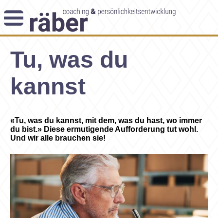
Newsletter
Tu, was du
Angebot
Themenblog
Coaching-Impulse
kannst
Das Enneagramm
Arbeitsweise
«Tu, was du kannst, mit dem, was du hast, wo immer
du bist.» Diese ermutigende Aufforderung tut wohl.
Andreas Räber
Und wir alle brauchen sie!