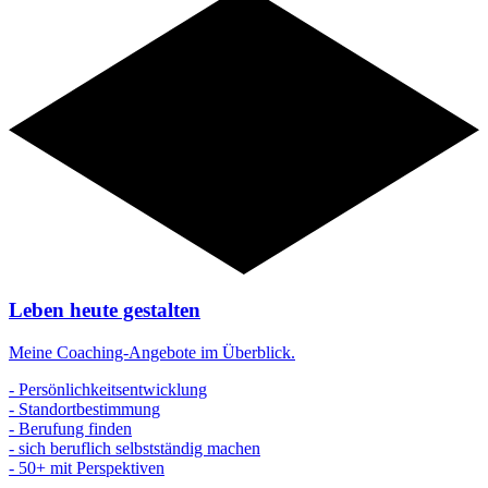
Angebote
Leben heute gestalten
Meine Coaching-Angebote im Überblick.
- Persönlichkeitsentwicklung
- Standortbestimmung
- Berufung finden
- sich beruflich selbstständig machen
- 50+ mit Perspektiven