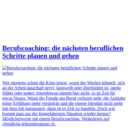
Berufscoaching: die nächsten beruflichen
Schritte planen und gehen
Wer morgens schon die Krise kriegt, wenn der Wecker klingelt, sich
an der Arbeit dauerhaft nervt, langweilt oder überfordert ist, merkt
früher oder später: Irgendetwas stimmt hier nicht, es ist Zeit für
etwas Neues. Wenn die Freude am Beruf verloren geht, die Aufgabe
keine Erfüllung mehr verspricht und die eigene Identität nicht mehr
mit dem Job harmoniert, dann ist es Zeit zu handeln. Doch wie
kommt man aus der festgefahrenen Situation wieder heraus?
Möglicherweise mit einem Berufscoaching. Weiterlesen auf
christliche-lebensberatung.ch.