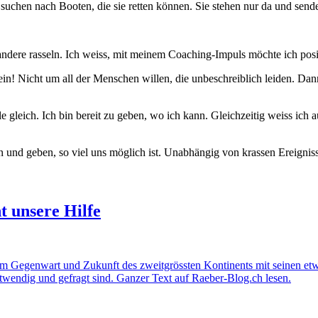
suchen nach Booten, die sie retten können. Sie stehen nur da und sende
e andere rasseln. Ich weiss, mit meinem Coaching-Impuls möchte ich po
in! Nicht um all der Menschen willen, die unbeschreiblich leiden. Da
 gleich. Ich bin bereit zu geben, wo ich kann. Gleichzeitig weiss ich 
 und geben, so viel uns möglich ist. Unabhängig von krassen Ereignis
t unsere Hilfe
Um Gegenwart und Zukunft des zweitgrössten Kontinents mit seinen e
twendig und gefragt sind. Ganzer Text auf Raeber-Blog.ch lesen.