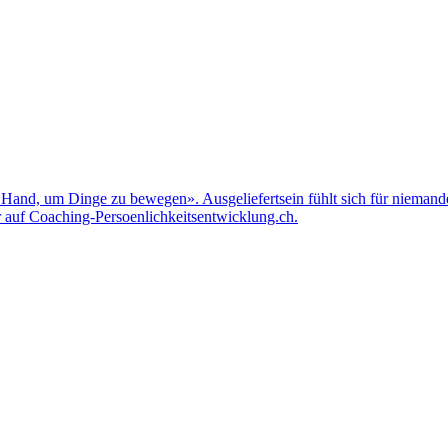
Hand, um Dinge zu bewegen». Ausgeliefertsein fühlt sich für niemande
r auf Coaching-Persoenlichkeitsentwicklung.ch.