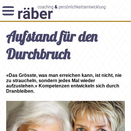
Newsletter
Aufstand für den
Angebot
Themenblog
Coaching-Impulse
Durchbruch
Das Enneagramm
Arbeitsweise
«Das Grösste, was man erreichen kann, ist nicht, nie
zu straucheln, sondern jedes Mal wieder
Andreas Räber
aufzustehen.» Kompetenzen entwickeln sich durch
Dranbleiben.