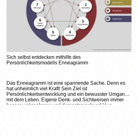
Sich selbst entdecken mithilfe des
Persönlichkeitsmodells Enneagramm
Das Enneagramm ist eine spannende Sache. Denn es
hat unheimlich viel Kraft! Sein Ziel ist
Persönlichkeitsentwicklung und ein bewusster Umgang
mit dem Leben. Eigene Denk- und Sichtweisen immer
besser wahrnehmen und dementsprechend klug
handeln. Mithilfe des Enneagramms wird nicht nur
festgefahrenes Verhalten entlarvt, es gibt auch neue
Wege zu entdecken. Das Enneagramm ist eines der
ältesten und bewährtesten Persönlichkeitsmodelle, um
sich selbst und andere besser zu verstehen. Anders