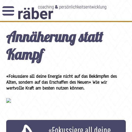
Newsletter
Annäherung statt
Angebot
Themenblog
Coaching-Impulse
Kampf
Das Enneagramm
Arbeitsweise
«Fokussiere all deine Energie nicht auf das Bekämpfen des
Alten, sondern auf das Erschaffen des Neuen» Wie wir
Andreas Räber
wertvolle Kraft am besten nutzen können.
«Fokussiere all deine