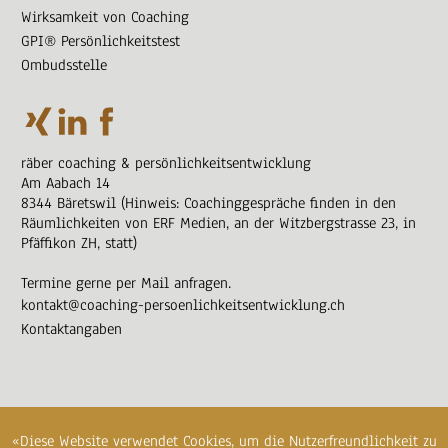
Wirksamkeit von Coaching
GPI® Persönlichkeitstest
Ombudsstelle
räber coaching & persönlichkeitsentwicklung
Am Aabach 14
8344 Bäretswil (Hinweis: Coachinggespräche finden in den
Räumlichkeiten von ERF Medien, an der Witzbergstrasse 23, in
Pfäffikon ZH, statt)
Termine gerne per Mail anfragen.
kontakt@coaching-persoenlichkeitsentwicklung.ch
Kontaktangaben
©2017 räber coaching & persönlichkeitsentwicklung
Impressum
Datenschutzerklärung
webdesign by mediawerk
«Diese Website verwendet Cookies, um die Nutzerfreundlichkeit zu