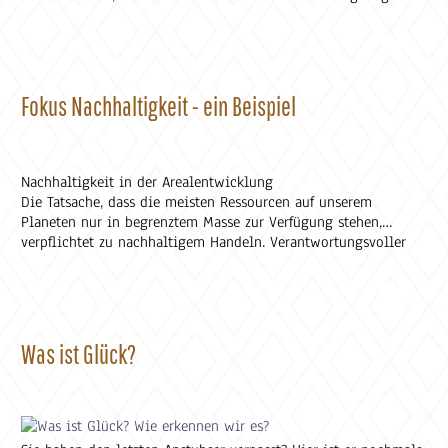
Und darum schauen wir genauer hin. Aus unserem Anstubser-
Archiv.
Fokus Nachhaltigkeit - ein Beispiel
Nachhaltigkeit in der Arealentwicklung
Die Tatsache, dass die meisten Ressourcen auf unserem
Planeten nur in begrenztem Masse zur Verfügung stehen,
verpflichtet zu nachhaltigem Handeln. Verantwortungsvoller
und wertschätzender Umgang mit den vorhandenen Rohstoffen
sowie mit Wasser und Energie ist im Interesse der gesamten
Gemeinschaft. Dazu gehören auch der Erhalt und die
Konservierung bestehender Sachwerte, wie beispielsweise von
Maschinen und Kraftfahrzeugen, aber auch von Immobilien.
Was ist Glück?
Raeber-Leben-Blog.ch