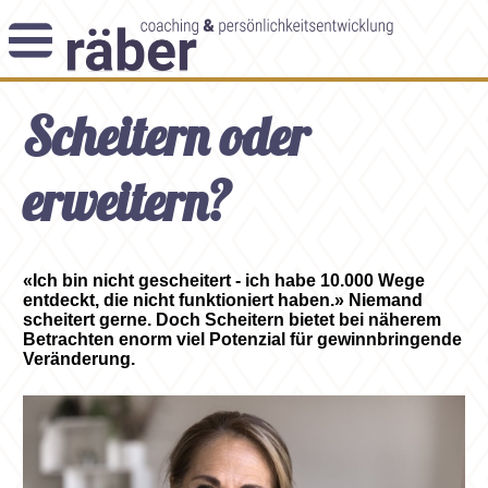
Newsletter
Scheitern oder
Angebot
Themenblog
Coaching-Impulse
erweitern?
Das Enneagramm
Arbeitsweise
«Ich bin nicht gescheitert - ich habe 10.000 Wege
entdeckt, die nicht funktioniert haben.» Niemand
Andreas Räber
scheitert gerne. Doch Scheitern bietet bei näherem
Betrachten enorm viel Potenzial für gewinnbringende
Veränderung.