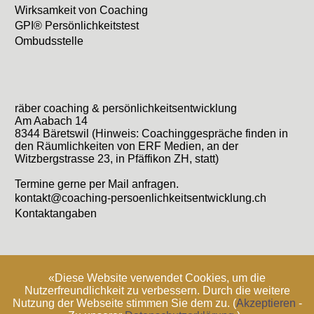
Wirksamkeit von Coaching
GPI® Persönlichkeitstest
Ombudsstelle
räber coaching & persönlichkeitsentwicklung
Am Aabach 14
8344 Bäretswil (Hinweis: Coachinggespräche finden in
den Räumlichkeiten von ERF Medien, an der
Witzbergstrasse 23, in Pfäffikon ZH, statt)
Termine gerne per Mail anfragen.
kontakt@coaching-persoenlichkeitsentwicklung.ch
Kontaktangaben
©2017 räber coaching & persönlichkeitsentwicklung
Impressum
«Diese Website verwendet Cookies, um die
Datenschutzerklärung
webdesign by mediawerk
Nutzerfreundlichkeit zu verbessern. Durch die weitere
Nutzung der Webseite stimmen Sie dem zu. (
Akzeptieren
-