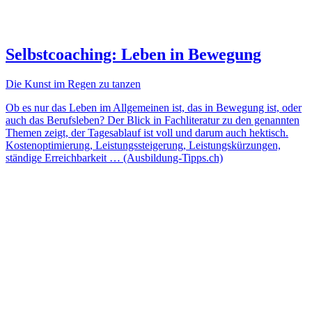
Selbstcoaching: Leben in Bewegung
Die Kunst im Regen zu tanzen
Ob es nur das Leben im Allgemeinen ist, das in Bewegung ist, oder
auch das Berufsleben? Der Blick in Fachliteratur zu den genannten
Themen zeigt, der Tagesablauf ist voll und darum auch hektisch.
Kostenoptimierung, Leistungssteigerung, Leistungskürzungen,
ständige Erreichbarkeit … (Ausbildung-Tipps.ch)