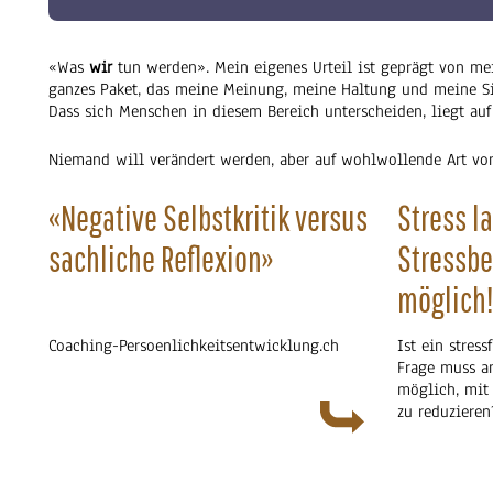
«Was
wir
tun werden». Mein eigenes Urteil ist geprägt von m
ganzes Paket, das meine Meinung, meine Haltung und meine Sich
Dass sich Menschen in diesem Bereich unterscheiden, liegt auf
Niemand will verändert werden, aber auf wohlwollende Art von
«Negative Selbstkritik versus
Stress l
sachliche Reflexion»
Stressbe
möglich
Coaching-Persoenlichkeitsentwicklung.ch
Ist ein stres
Frage muss an
möglich, mit
zu reduzieren
nicht möglic
damit ausein
nebenbei geht