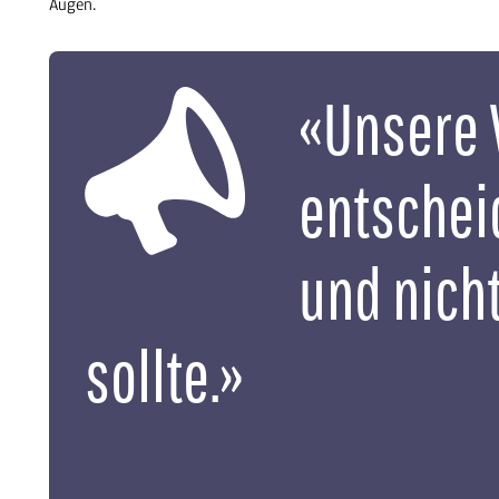
Augen.
«Unsere 
entschei
und nich
sollte.»