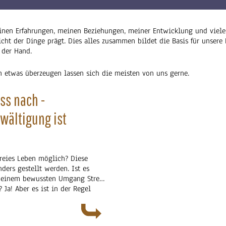
einen Erfahrungen, meinen Beziehungen, meiner Entwicklung und viel
t der Dinge prägt. Dies alles zusammen bildet die Basis für unsere 
 der Hand.
 etwas überzeugen lassen sich die meisten von uns gerne.
ass nach -
wältigung ist
!
sfreies Leben möglich? Diese
ders gestellt werden. Ist es
 einem bewussten Umgang Stress
? Ja! Aber es ist in der Regel
h, wenn wir uns nicht bewusst
andersetzen. Stressbewältigung
 schlecht.