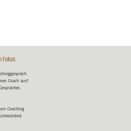
m Fokus
achinggespräch
nen Coach aus?
 Gespräches
von Coaching
ichkeitstest
e