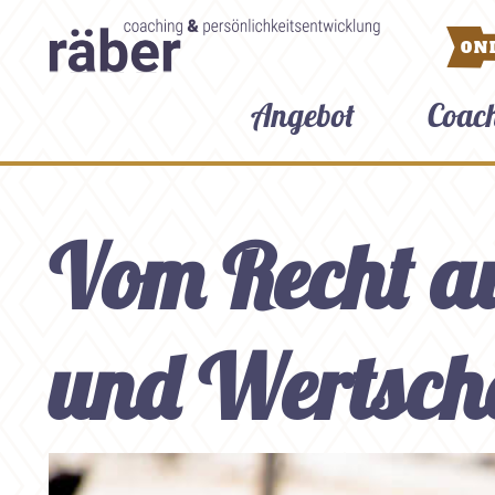
ON
Angebot
Coac
Vom Recht a
und Wertsch