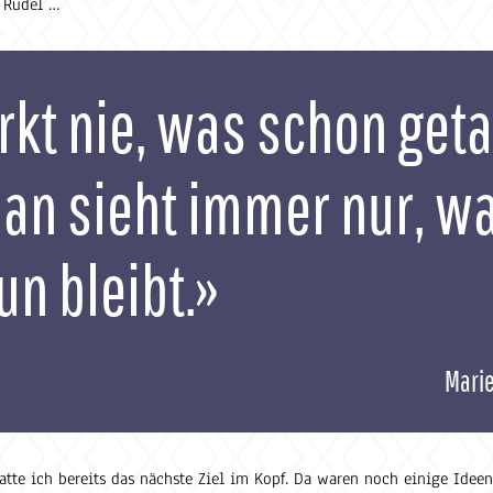
 Rudel …
kt nie, was schon get
an sieht immer nur, w
un bleibt.»
Marie
atte ich bereits das nächste Ziel im Kopf. Da waren noch einige Ideen