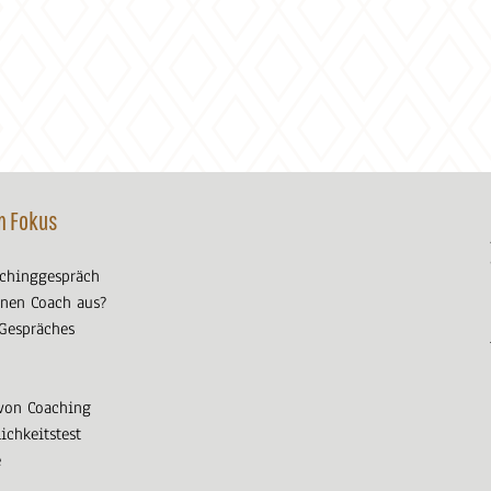
m Fokus
achinggespräch
nen Coach aus?
 Gespräches
von Coaching
ichkeitstest
e