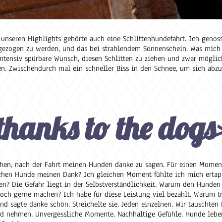
unseren Highlights gehörte auch eine Schlittenhundefahrt. Ich genoss
gezogen zu werden, und das bei strahlendem Sonnenschein. Was mich
ntensiv spürbare Wunsch, diesen Schlitten zu ziehen und zwar möglich
. Zwischendurch mal ein schneller Biss in den Schnee, um sich abzu
hanks to the dogs
chen, nach der Fahrt meinen Hunden danke zu sagen. Für einen Momen
auchen Hunde meinen Dank? Ich gleichen Moment fühlte ich mich erta
? Die Gefahr liegt in der Selbstverständlichkeit. Warum den Hunden
noch gerne machen? Ich habe für diese Leistung viel bezahlt. Warum 
d sagte danke schön. Streichelte sie. Jeden einzelnen. Wir tauschten B
 und nehmen. Unvergessliche Momente. Nachhaltige Gefühle. Hunde lebe