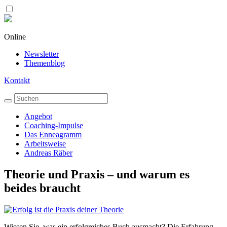
Online
Newsletter
Themenblog
Kontakt
Angebot
Coaching-Impulse
Das Enneagramm
Arbeitsweise
Andreas Räber
Theorie und Praxis – und warum es
beides braucht
Wissen Sie, was ein erfolgreiches Buch ausmacht? Die Erfahrung