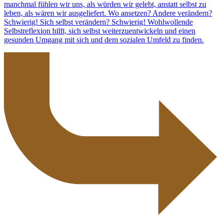
manchmal fühlen wir uns, als würden wir gelebt, anstatt selbst zu
leben, als wären wir ausgeliefert. Wo ansetzen? Andere verändern?
Schwierig! Sich selbst verändern? Schwierig! Wohlwollende
Selbstreflexion hilft, sich selbst weiterzuentwickeln und einen
gesunden Umgang mit sich und dem sozialen Umfeld zu finden.