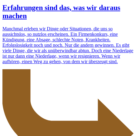
Erfahrungen sind das, was wir daraus
machen
Manchmal erleben wir Dinge oder Situationen, die uns so
aussichtslos, so nutzlos erscheinen. Ein Firmenkonkurs, eine
Kündigung, eine Absage, schlechte Noten, Krankheiten.
Erfolgslosigkeit noch und noch. Nur die andern gewinnen. Es gibt
viele Dinge, die wir als unüberwindbar abtun. Doch eine Niederlage
ist nur dann eine Niederlage, wenn wir resignieren. Wenn wir
aufhören, einen Weg zu gehen, von dem wir überzeugt sind.