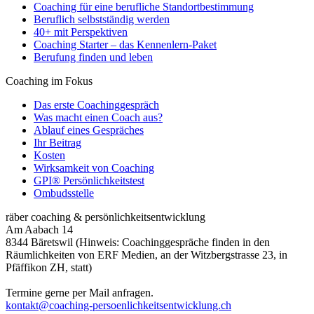
Coaching für eine berufliche Standortbestimmung
Beruflich selbstständig werden
40+ mit Perspektiven
Coaching Starter – das Kennenlern-Paket
Berufung finden und leben
Coaching im Fokus
Das erste Coachinggespräch
Was macht einen Coach aus?
Ablauf eines Gespräches
Ihr Beitrag
Kosten
Wirksamkeit von Coaching
GPI® Persönlichkeitstest
Ombudsstelle
räber coaching & persönlichkeitsentwicklung
Am Aabach 14
8344 Bäretswil (Hinweis: Coachinggespräche finden in den
Räumlichkeiten von ERF Medien, an der Witzbergstrasse 23, in
Pfäffikon ZH, statt)
Termine gerne per Mail anfragen.
kontakt@coaching-persoenlichkeitsentwicklung.ch