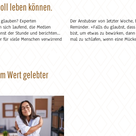
oll leben können.
 glauben? Experten
Der Anstubser von letzter Woche, h
n sich laufend, die Medien
Reminder. «Falls du glaubst, dass
unst der Stunde und berichten
bist, um etwas zu bewirken, dann
ber für viele Menschen verwirrend
mal zu schlafen, wenn eine Müc
na-Pandemie. Es ist schwierig,
ist.» Was wäre wohl, wenn wir ni
tieren. In diesem Beitrag finden
zweifeln, sondern vorweg handel
 anhand derer Sie selbst einen
rem «Wert»-vollen Leben leisten
stliche-Lebensberatung.ch)
om Wert gelebter