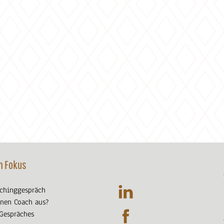
m Fokus
achinggespräch
nen Coach aus?
 Gespräches