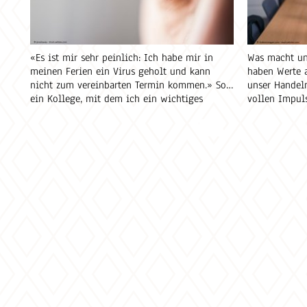
«Es ist mir sehr peinlich: Ich habe mir in
Was macht un
meinen Ferien ein Virus geholt und kann
haben Werte 
nicht zum vereinbarten Termin kommen.» So
unser Handeln
ein Kollege, mit dem ich ein wichtiges
vollen Impuls
Treffen gehabt hätte. Peinlich. Schamgefühle.
werte.ch.
Wir alle haben unsere Werte. Haben
Erwartungen an uns selbst. Gleichzeitig
möchten wir sozial integriert sein. Freunde
haben. Einer Arbeit nachgehen und für uns
und unsere Nächsten sorgen können.
Krankheiten können diesen Wunsch gefährden.
Wie herausfordernd muss es sein, von einer
chronisch fortschreitenden Krankheit befallen
zu werden. Ein Beispiel hierfür ist Lepra. Wie
ist die Verbreitung? Wie sind die
Heilungschancen? Wie kann eine Erkrankung
verhindert werden? Weiterlesen auf
christliche-werte.ch.