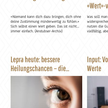
«Wert»-v
«Niemand kann dich dazu bringen, dich ohne
Was soll man
deine Zustimmung minderwertig zu fühlen.»
widerspreche
Sich selbst einen Wert geben. Das ist nicht
nutzen die G
immer einfach. (Anstubser-Archiv)
vielfältig, a
über die Coro
sich zu orien
sich Ansätze,
Beitrag zu Ih
können. (Chri
Lepra heute: bessere
Input: V
Heilungschancen – die
Werte
Scham bleibt.