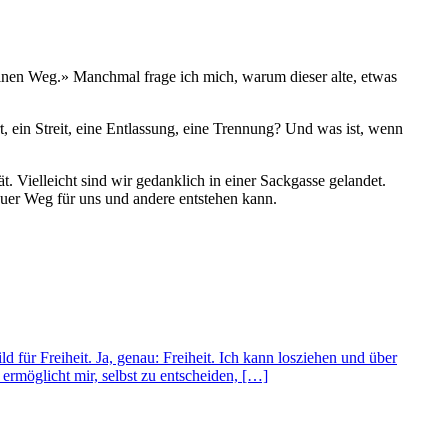
einen Weg.» Manchmal frage ich mich, warum dieser alte, etwas
 ein Streit, eine Entlassung, eine Trennung? Und was ist, wenn
 Vielleicht sind wir gedanklich in einer Sackgasse gelandet.
neuer Weg für uns und andere entstehen kann.
d für Freiheit. Ja, genau: Freiheit. Ich kann losziehen und über
rmöglicht mir, selbst zu entscheiden, […]