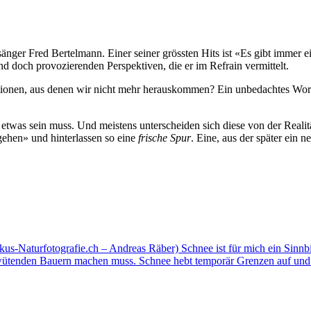
nger Fred Bertelmann. Einer seiner grössten Hits ist «Es gibt immer 
nd doch provozierenden Perspektiven, die er im Refrain vermittelt.
ationen, aus denen wir nicht mehr herauskommen? Ein unbedachtes Wort,
was sein muss. Und meistens unterscheiden sich diese von der Realität.
 gehen» und hinterlassen so eine
frische Spur
. Eine, aus der später ein 
kus-Naturfotografie.ch – Andreas Räber) Schnee ist für mich ein Sinnbil
wütenden Bauern machen muss. Schnee hebt temporär Grenzen auf und e