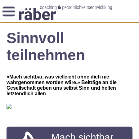
Newsletter
Sinnvoll
Angebot
Themenblog
Coaching-Impulse
teilnehmen
Das Enneagramm
Arbeitsweise
«Mach sichtbar, was vielleicht ohne dich nie
wahrgenommen worden wäre.» Beiträge an die
Andreas Räber
Gesellschaft geben uns selbst Sinn und helfen
letztendlich allen.
Mach sichtbar,