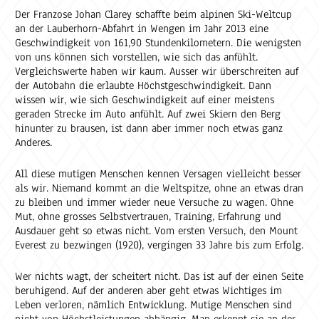
Der Franzose Johan Clarey schaffte beim alpinen Ski-Weltcup
an der Lauberhorn-Abfahrt in Wengen im Jahr 2013 eine
Geschwindigkeit von 161,90 Stundenkilometern. Die wenigsten
von uns können sich vorstellen, wie sich das anfühlt.
Vergleichswerte haben wir kaum. Ausser wir überschreiten auf
der Autobahn die erlaubte Höchstgeschwindigkeit. Dann
wissen wir, wie sich Geschwindigkeit auf einer meistens
geraden Strecke im Auto anfühlt. Auf zwei Skiern den Berg
hinunter zu brausen, ist dann aber immer noch etwas ganz
Anderes.
All diese mutigen Menschen kennen Versagen vielleicht besser
als wir. Niemand kommt an die Weltspitze, ohne an etwas dran
zu bleiben und immer wieder neue Versuche zu wagen. Ohne
Mut, ohne grosses Selbstvertrauen, Training, Erfahrung und
Ausdauer geht so etwas nicht. Vom ersten Versuch, den Mount
Everest zu bezwingen (1920), vergingen 33 Jahre bis zum Erfolg.
Wer nichts wagt, der scheitert nicht. Das ist auf der einen Seite
beruhigend. Auf der anderen aber geht etwas Wichtiges im
Leben verloren, nämlich Entwicklung. Mutige Menschen sind
nicht von Höchstleistungen abhängig. Man erkennt sie an der