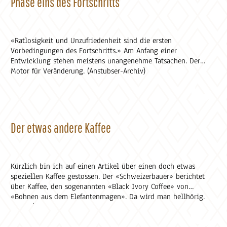
Phase eins des Fortschritts
«Ratlosigkeit und Unzufriedenheit sind die ersten
Vorbedingungen des Fortschritts.» Am Anfang einer
Entwicklung stehen meistens unangenehme Tatsachen. Der
Motor für Veränderung. (Anstubser-Archiv)
Der etwas andere Kaffee
Kürzlich bin ich auf einen Artikel über einen doch etwas
speziellen Kaffee gestossen. Der «Schweizerbauer» berichtet
über Kaffee, den sogenannten «Black Ivory Coffee» von
«Bohnen aus dem Elefantenmagen». Da wird man hellhörig.
Denn a) wie kann das sein, dass Kaffeebohnen aus dem
Elefantenmagen kommen und b) wer trinkt so etwas
überhaupt? (Raeber-Blog.ch)