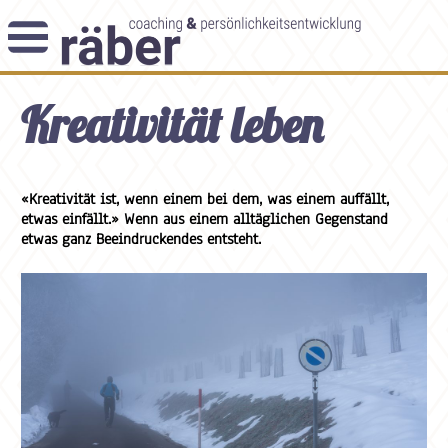
Newsletter
Kreativität leben
Angebot
Themenblog
Coaching-Impulse
Das Enneagramm
«Kreativität ist, wenn einem bei dem, was einem auffällt,
etwas einfällt.» Wenn aus einem alltäglichen Gegenstand
etwas ganz Beeindruckendes entsteht.
Arbeitsweise
Andreas Räber