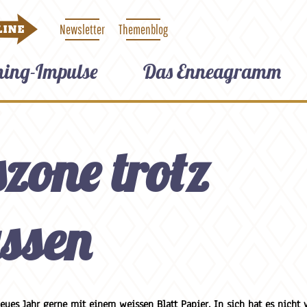
Newsletter
Themenblog
LINE
hing-Impulse
Das Enneagramm
zone trotz
ssen
neues Jahr gerne mit einem weissen Blatt Papier. In sich hat es nicht v