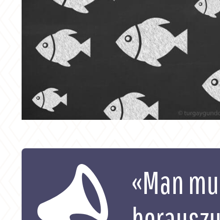
«Man mus
herauszu