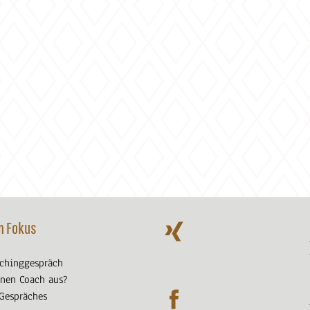
m Fokus
achinggespräch
nen Coach aus?
 Gespräches