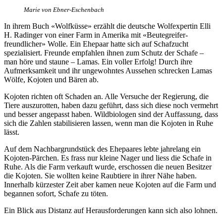
Marie von Ebner-Eschenbach
In ihrem Buch «Wolfküsse» erzählt die deutsche Wolfexpertin Elli
H. Radinger von einer Farm in Amerika mit «Beutegreifer-
freundlicher» Wolle. Ein Ehepaar hatte sich auf Schafzucht
spezialisiert. Freunde empfahlen ihnen zum Schutz der Schafe –
man höre und staune – Lamas. Ein voller Erfolg! Durch ihre
Aufmerksamkeit und ihr ungewohntes Aussehen schrecken Lamas
Wölfe, Kojoten und Bären ab.
Kojoten richten oft Schaden an. Alle Versuche der Regierung, die
Tiere auszurotten, haben dazu geführt, dass sich diese noch vermehrt
und besser angepasst haben. Wildbiologen sind der Auffassung, dass
sich die Zahlen stabilisieren lassen, wenn man die Kojoten in Ruhe
lässt.
Auf dem Nachbargrundstück des Ehepaares lebte jahrelang ein
Kojoten-Pärchen. Es frass nur kleine Nager und liess die Schafe in
Ruhe. Als die Farm verkauft wurde, erschossen die neuen Besitzer
die Kojoten. Sie wollten keine Raubtiere in ihrer Nähe haben.
Innerhalb kürzester Zeit aber kamen neue Kojoten auf die Farm und
begannen sofort, Schafe zu töten.
Ein Blick aus Distanz auf Herausforderungen kann sich also lohnen.