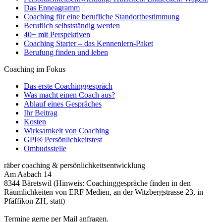
Das Enneagramm
Coaching für eine berufliche Standortbestimmung
Beruflich selbstständig werden
40+ mit Perspektiven
Coaching Starter – das Kennenlern-Paket
Berufung finden und leben
Coaching im Fokus
Das erste Coachinggespräch
Was macht einen Coach aus?
Ablauf eines Gespräches
Ihr Beitrag
Kosten
Wirksamkeit von Coaching
GPI® Persönlichkeitstest
Ombudsstelle
räber coaching & persönlichkeitsentwicklung
Am Aabach 14
8344 Bäretswil (Hinweis: Coachinggespräche finden in den
Räumlichkeiten von ERF Medien, an der Witzbergstrasse 23, in
Pfäffikon ZH, statt)
Termine gerne per Mail anfragen.