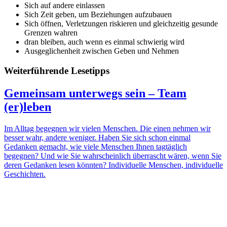
Sich auf andere einlassen
Sich Zeit geben, um Beziehungen aufzubauen
Sich öffnen, Verletzungen riskieren und gleichzeitig gesunde
Grenzen wahren
dran bleiben, auch wenn es einmal schwierig wird
Ausgeglichenheit zwischen Geben und Nehmen
Weiterführende Lesetipps
Gemeinsam unterwegs sein – Team
(er)leben
Im Alltag begegnen wir vielen Menschen. Die einen nehmen wir
besser wahr, andere weniger. Haben Sie sich schon einmal
Gedanken gemacht, wie viele Menschen Ihnen tagtäglich
begegnen? Und wie Sie wahrscheinlich überrascht wären, wenn Sie
deren Gedanken lesen könnten? Individuelle Menschen, individuelle
Geschichten.