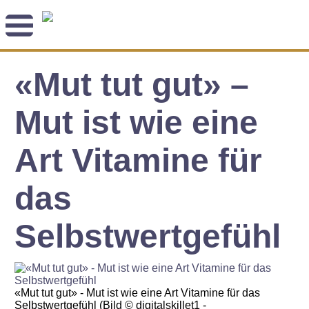
Newsletter
«Mut tut gut» –
Angebot
Themenblog
Coaching-Impulse
Mut ist wie eine
Das Enneagramm
Art Vitamine für
Arbeitsweise
das
Andreas Räber
Selbstwertgefühl
«Mut tut gut» - Mut ist wie eine Art Vitamine für das
Selbstwertgefühl (Bild © digitalskillet1 -