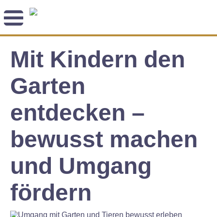
Newsletter
Mit Kindern den
Angebot
Themenblog
Coaching-Impulse
Garten
Das Enneagramm
entdecken –
Arbeitsweise
bewusst machen
Andreas Räber
und Umgang
fördern