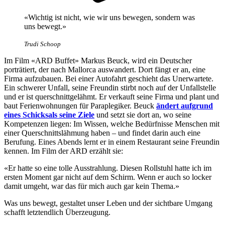
«Wichtig ist nicht, wie wir uns bewegen, sondern was
uns bewegt.»
Trudi Schoop
Im Film «ARD Buffet» Markus Beuck, wird ein Deutscher
porträtiert, der nach Mallorca auswandert. Dort fängt er an, eine
Firma aufzubauen. Bei einer Autofahrt geschieht das Unerwartete.
Ein schwerer Unfall, seine Freundin stirbt noch auf der Unfallstelle
und er ist querschnittgelähmt. Er verkauft seine Firma und plant und
baut Ferienwohnungen für Paraplegiker. Beuck
ändert aufgrund
eines Schicksals seine Ziele
und setzt sie dort an, wo seine
Kompetenzen liegen: Im Wissen, welche Bedürfnisse Menschen mit
einer Querschnittslähmung haben – und findet darin auch eine
Berufung. Eines Abends lernt er in einem Restaurant seine Freundin
kennen. Im Film der ARD erzählt sie:
«Er hatte so eine tolle Ausstrahlung. Diesen Rollstuhl hatte ich im
ersten Moment gar nicht auf dem Schirm. Wenn er auch so locker
damit umgeht, war das für mich auch gar kein Thema.»
Was uns bewegt, gestaltet unser Leben und der sichtbare Umgang
schafft letztendlich Überzeugung.