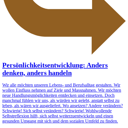
Persönlichkeitsentwicklung: Anders
denken, anders handeln
Wir alle möchten unseren Lebens- und Berufsalltag gestalten. Wir
wollen Einfluss nehmen auf Ziele und Massnahmen. Wir möchten
neue Handlungsmöglichkeiten entdecken und einsetzen. Doch
manchmal fühlen wir uns, als würden wir gelebt, anstatt selbst zu
leben, als wären wir ausgeliefert. Wo ansetzen? Andere verändern?
Schwierig! Sich selbst verändern? Schwierig! Wohlwollende
Selbstreflexion hilft, sich selbst weiterzuentwickeln und einen
gesunden Umgang mit sich und dem sozialen Umfeld zu finden.