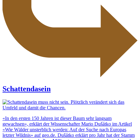
Schattendasein
«In den ersten 150 Jahren ist dieser Baum sehr langsam
gewachsen», erklärt der Wissenschafter Mario Dušátko im Artikel
«Wie Wälder unsterblich werden: Auf der Suche nach Europas
letzter Wildnis» auf geo.de. Dušátko erklärt pro Jahr hat der Stamm