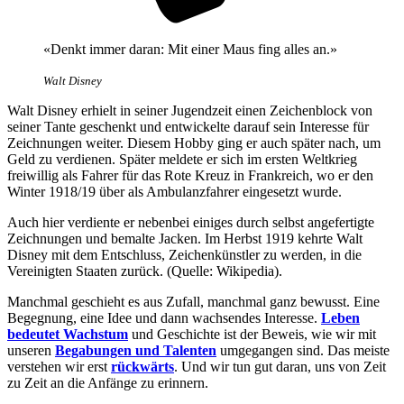
«Denkt immer daran: Mit einer Maus fing alles an.»
Walt Disney
Walt Disney erhielt in seiner Jugendzeit einen Zeichenblock von
seiner Tante geschenkt und entwickelte darauf sein Interesse für
Zeichnungen weiter. Diesem Hobby ging er auch später nach, um
Geld zu verdienen. Später meldete er sich im ersten Weltkrieg
freiwillig als Fahrer für das Rote Kreuz in Frankreich, wo er den
Winter 1918/19 über als Ambulanzfahrer eingesetzt wurde.
Auch hier verdiente er nebenbei einiges durch selbst angefertigte
Zeichnungen und bemalte Jacken. Im Herbst 1919 kehrte Walt
Disney mit dem Entschluss, Zeichenkünstler zu werden, in die
Vereinigten Staaten zurück. (Quelle: Wikipedia).
Manchmal geschieht es aus Zufall, manchmal ganz bewusst. Eine
Begegnung, eine Idee und dann wachsendes Interesse.
Leben
bedeutet Wachstum
und Geschichte ist der Beweis, wie wir mit
unseren
Begabungen und Talenten
umgegangen sind. Das meiste
verstehen wir erst
rückwärts
. Und wir tun gut daran, uns von Zeit
zu Zeit an die Anfänge zu erinnern.