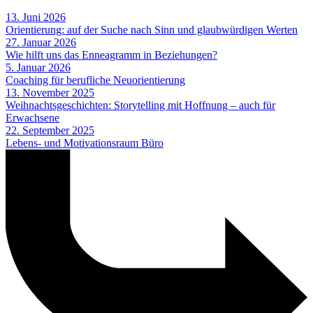
13. Juni 2026
Orientierung: auf der Suche nach Sinn und glaubwürdigen Werten
27. Januar 2026
Wie hilft uns das Enneagramm in Beziehungen?
5. Januar 2026
Coaching für berufliche Neuorientierung
13. November 2025
Weihnachtsgeschichten: Storytelling mit Hoffnung – auch für
Erwachsene
22. September 2025
Lebens- und Motivationsraum Büro