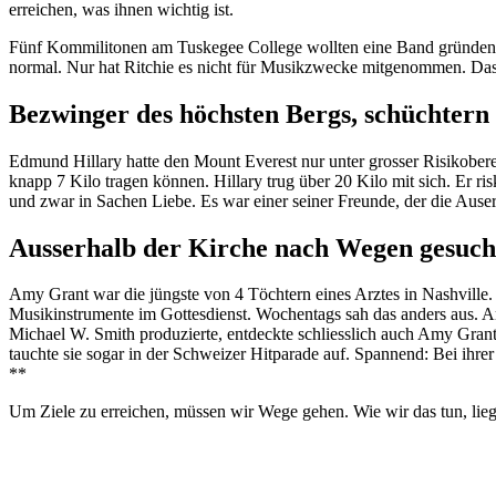
erreichen, was ihnen wichtig ist.
Fünf Kommilitonen am Tuskegee College wollten eine Band gründen. D
normal. Nur hat Ritchie es nicht für Musikzwecke mitgenommen. Da
Bezwinger des höchsten Bergs, schüchtern 
Edmund Hillary hatte den Mount Everest nur unter grosser Risikober
knapp 7 Kilo tragen können. Hillary trug über 20 Kilo mit sich. Er 
und zwar in Sachen Liebe. Es war einer seiner Freunde, der die Aus
Ausserhalb der Kirche nach Wegen gesuch
Amy Grant war die jüngste von 4 Töchtern eines Arztes in Nashville. 
Musikinstrumente im Gottesdienst. Wochentags sah das anders aus. Am
Michael W. Smith produzierte, entdeckte schliesslich auch Amy Gran
tauchte sie sogar in der Schweizer Hitparade auf. Spannend: Bei ihre
**
Um Ziele zu erreichen, müssen wir Wege gehen. Wie wir das tun, lieg