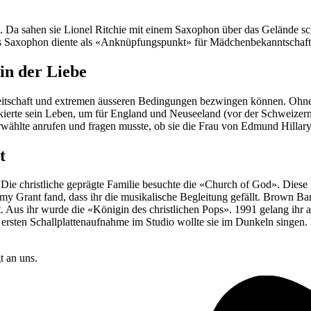
a sahen sie Lionel Ritchie mit einem Saxophon über das Gelände schle
s Saxophon diente als «Anknüpfungspunkt» für Mädchenbekanntschafte
in der Liebe
eitschaft und extremen äusseren Bedingungen bezwingen können. Ohne H
riskierte sein Leben, um für England und Neuseeland (vor der Schweize
erwählte anrufen und fragen musste, ob sie die Frau von Edmund Hilla
t
Die christliche geprägte Familie besuchte die «Church of God». Diese 
y Grant fand, dass ihr die musikalische Begleitung gefällt. Brown Ban
t. Aus ihr wurde die «Königin des christlichen Pops». 1991 gelang ih
r ersten Schallplattenaufnahme im Studio wollte sie im Dunkeln singen.
t an uns.