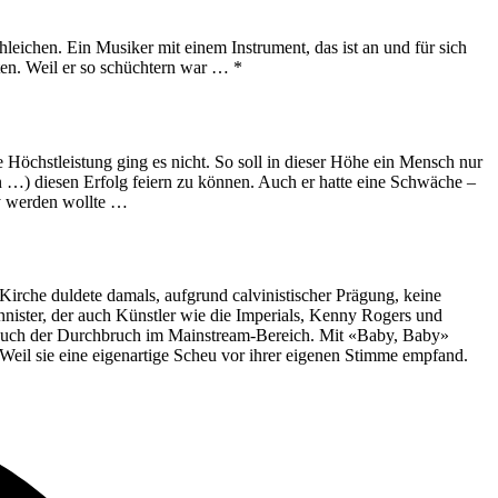
ichen. Ein Musiker mit einem Instrument, das ist an und für sich
n. Weil er so schüchtern war … *
öchstleistung ging es nicht. So soll in dieser Höhe ein Mensch nur
rn …) diesen Erfolg feiern zu können. Auch er hatte eine Schwäche –
ry werden wollte …
Kirche duldete damals, aufgrund calvinistischer Prägung, keine
nister, der auch Künstler wie die Imperials, Kenny Rogers und
r auch der Durchbruch im Mainstream-Bereich. Mit «Baby, Baby»
 Weil sie eine eigenartige Scheu vor ihrer eigenen Stimme empfand.