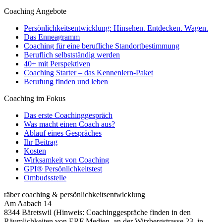
Coaching Angebote
Persönlichkeitsentwicklung: Hinsehen. Entdecken. Wagen.
Das Enneagramm
Coaching für eine berufliche Standortbestimmung
Beruflich selbstständig werden
40+ mit Perspektiven
Coaching Starter – das Kennenlern-Paket
Berufung finden und leben
Coaching im Fokus
Das erste Coachinggespräch
Was macht einen Coach aus?
Ablauf eines Gespräches
Ihr Beitrag
Kosten
Wirksamkeit von Coaching
GPI® Persönlichkeitstest
Ombudsstelle
räber coaching & persönlichkeitsentwicklung
Am Aabach 14
8344 Bäretswil (Hinweis: Coachinggespräche finden in den
Räumlichkeiten von ERF Medien, an der Witzbergstrasse 23, in