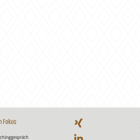
m Fokus
achinggespräch