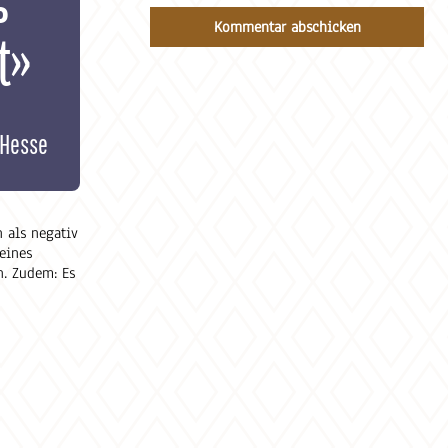
t»
Hesse
 als negativ
eines
n. Zudem: Es