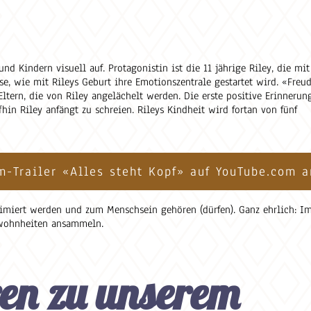
 Kindern visuell auf. Protagonistin ist die 11 jährige Riley, die mit
se, wie mit Rileys Geburt ihre Emotionszentrale gestartet wird. «Freud
Eltern, die von Riley angelächelt werden. Die erste positive Erinnerun
in Riley anfängt zu schreien. Rileys Kindheit wird fortan von fünf
m-Trailer «Alles steht Kopf» auf YouTube.com 
imiert werden und zum Menschsein gehören (dürfen). Ganz ehrlich: Im
ewohnheiten ansammeln.
en zu unserem