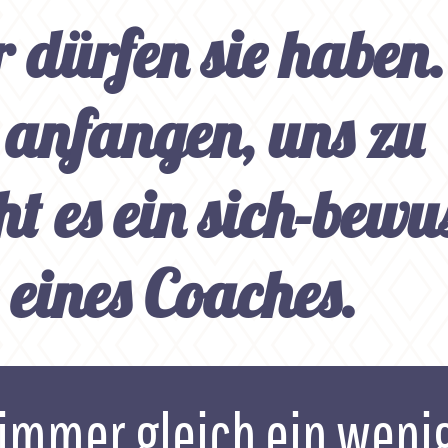
 dürfen sie haben.
 anfangen, uns zu
 es ein sich-bewu
 eines Coaches.
 immer gleich ein weni