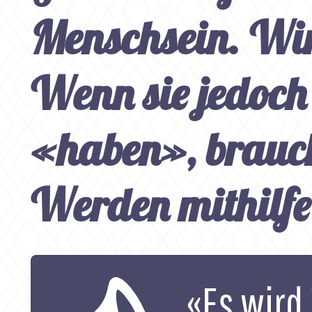
Menschsein. Wir
Wenn sie jedoch
«haben», braucht
Werden mithilfe
«Es wird