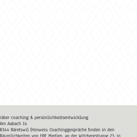
räber coaching & persönlichkeitsentwicklung
Am Aabach 14
8344 Bäretswil (Hinweis: Coachinggespräche finden in den
Räumlichkeiten von ERF Medien, an der Witzbergstrasse 23, in